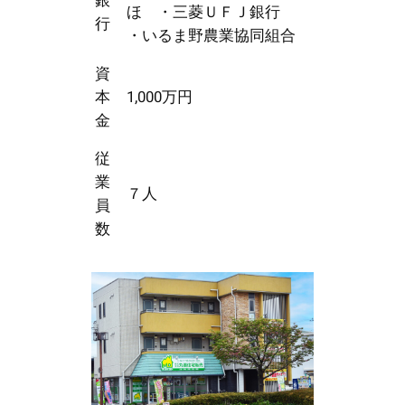
銀
ほ ・三菱ＵＦＪ銀行
行
・いるま野農業協同組合
資
本
1,000万円
金
従
業
７人
員
数