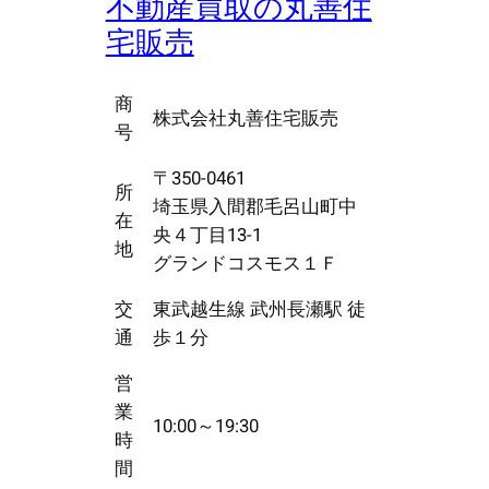
不動産買取の丸善住
宅販売
商
株式会社丸善住宅販売
号
〒350-0461
所
埼玉県入間郡毛呂山町中
在
央４丁目13-1
地
グランドコスモス１Ｆ
交
東武越生線 武州長瀬駅 徒
通
歩１分
営
業
10:00～19:30
時
間