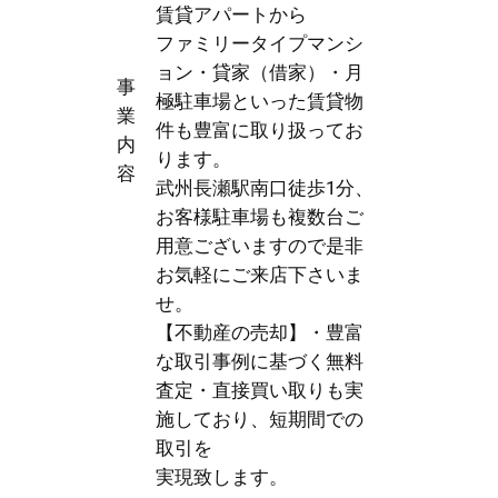
賃貸アパートから
ファミリータイプマンシ
ョン・貸家（借家）・月
事
極駐車場といった賃貸物
業
件も豊富に取り扱ってお
内
ります。
容
武州長瀬駅南口徒歩1分、
お客様駐車場も複数台ご
用意ございますので是非
お気軽にご来店下さいま
せ。
【不動産の売却】・豊富
な取引事例に基づく無料
査定・直接買い取りも実
施しており、短期間での
取引を
実現致します。