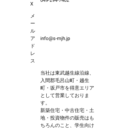
049-294-7402
X
メ
ー
ル
ア
info@s-mjh.jp
ド
レ
ス
当社は東武越生線沿線、
入間郡毛呂山町・越生
町・坂戸市を得意エリア
として営業しておりま
す。
新築住宅・中古住宅・土
地・投資物件の販売はも
ちろんのこと、学生向け