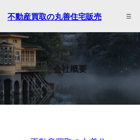
内
容
不動産買取の丸善住宅販売
を
ス
キ
ッ
プ
会社概要