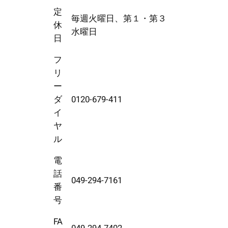
定
毎週火曜日、第１・第３
休
水曜日
日
フ
リ
ー
ダ
0120-679-411
イ
ヤ
ル
電
話
049-294-7161
番
号
FA