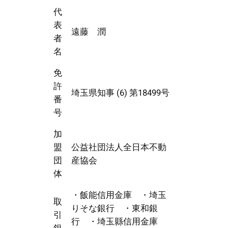
代
表
遠藤 潤
者
名
免
許
埼玉県知事 (6) 第18499号
番
号
加
盟
公益社団法人全日本不動
団
産協会
体
・飯能信用金庫 ・埼玉
取
りそな銀行 ・東和銀
引
行 ・埼玉縣信用金庫