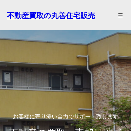
内
容
不動産買取の丸善住宅販売
を
ス
キ
ッ
プ
お客様に寄り添い全力でサポート致します