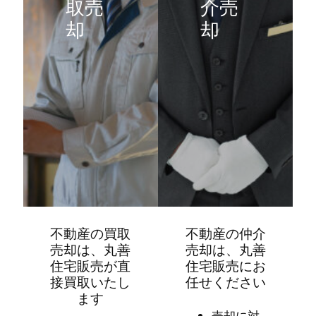
取売
介売
却
却
不動産の買取
不動産の仲介
売却は、丸善
売却は、丸善
住宅販売が直
住宅販売にお
接買取いたし
任せください
ます