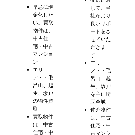
売却に対
早急に現
して、当
金化した
社がより
い。買取
良いサポ
物件は、
ートをさ
中古住
せていた
宅・中古
だきま
マンショ
す。
ン
エリ
エリ
ア・・毛
ア・・毛
呂山、越
呂山、越
生、坂戸
生、坂戸
を主に埼
の物件買
玉全域
取
仲介物件
買取物件
は、中古
は、中古
住宅・中
住宅・中
古マンシ