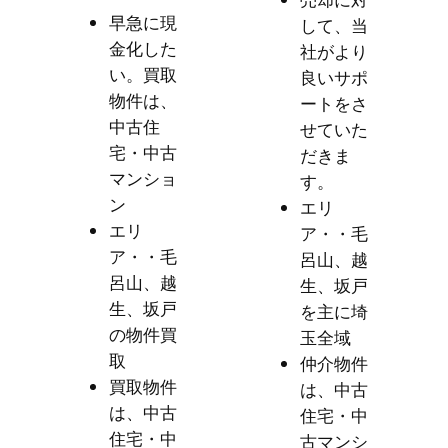
売却に対
早急に現
して、当
金化した
社がより
い。買取
良いサポ
物件は、
ートをさ
中古住
せていた
宅・中古
だきま
マンショ
す。
ン
エリ
エリ
ア・・毛
ア・・毛
呂山、越
呂山、越
生、坂戸
生、坂戸
を主に埼
の物件買
玉全域
取
仲介物件
買取物件
は、中古
は、中古
住宅・中
住宅・中
古マンシ