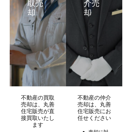
取売
介売
却
却
不動産の買取
不動産の仲介
売却は、丸善
売却は、丸善
住宅販売が直
住宅販売にお
接買取いたし
任せください
ます