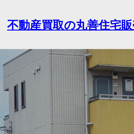
内
容
を
不動産買取の丸善住宅販
ス
キ
ッ
プ